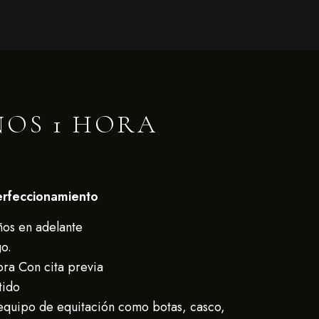
ÑOS 1 HORA
perfeccionamiento
ños en adelante
o.
ora Con cita previa
tido
 equipo de equitación como botas, casco,