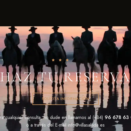
HAZ TU RESERVA
SOLICITA INFORMACIÓN
ra cualquier consulta, no dude en llamarnos al (+34)
96 678 63
o a través del E-mail
info@villasalada.es