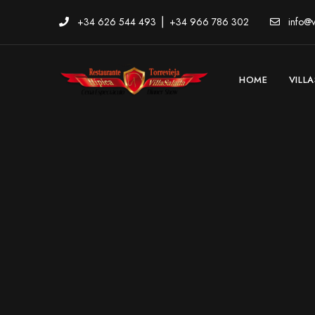
+34 626 544 493 ⎪ +34 966 786 302
info@vi
HOME
VILL