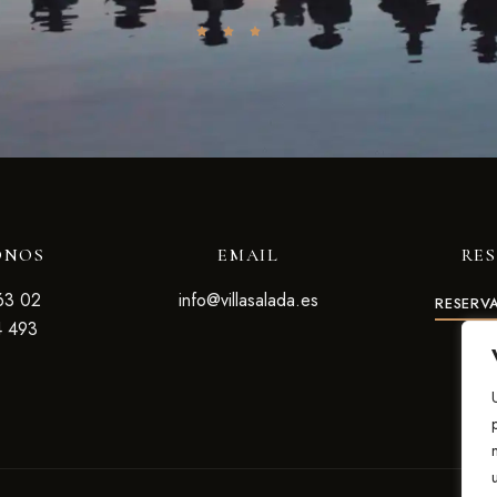
ONOS
EMAIL
RE
63 02
info@villasalada.es
RESERV
4 493