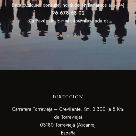
Para cualquier consulta, no dude en llamarnos al (+34)
96 678 63 02
o a través del E-mail
info@villasalada.es
DIRECCIÓN
Carretera Torrevieja – Crevillente, Km. 3.300 (a 5 Km.
de Torrevieja)
03180 Torrevieja (Alicante)
España